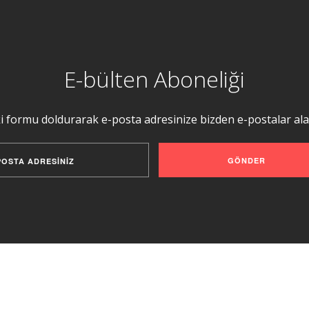
E-bülten Aboneliği
i formu doldurarak e-posta adresinize bizden e-postalar alabi
GÖNDER
ditörden: Bu Ayın Kitapla